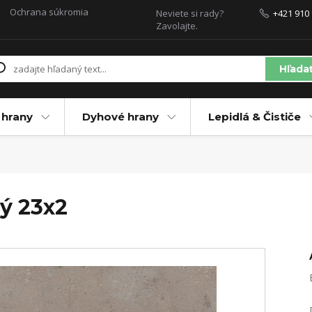
Ochrana súkromia
Neviete si rady?
+421 910 
Zavolajte.
Hľada
 hrany
Dyhové hrany
Lepidlá & Čističe
ý 23x2