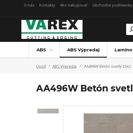
O nás
Kontakty
Ako nakupovať
Obchodné podmienky
ABS
ABS Výpredaj
Lamino
Úvod
ABS Výpredaj
AA496W Betón svetlý 23x2
AA496W Betón svetl