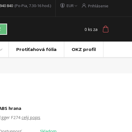
940 840
(Po-Pia, 7.30-16 hod.)
EUR
Prihlásenie
0
ks
za
ť
Protiťahová fólia
OKZ profil
ABS hrana
Egger F274
celý popis
Dostupnosť
Skladom