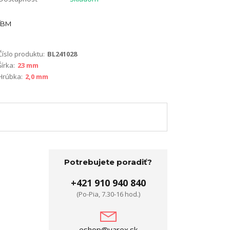
BM
Číslo produktu:
BL241028
Šírka:
23 mm
Hrúbka:
2,0 mm
Potrebujete poradiť?
+421 910 940 840
(Po-Pia, 7.30-16 hod.)
eshop@varex.sk