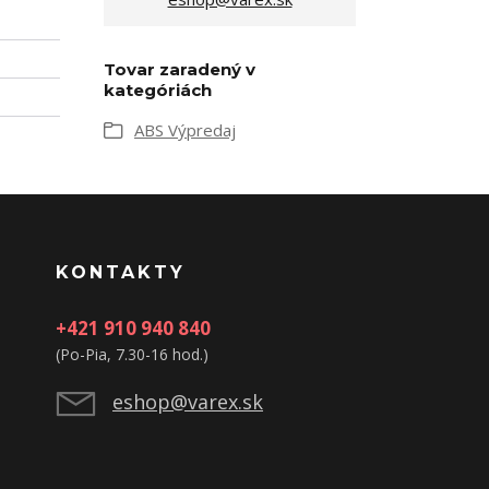
Tovar zaradený v
kategóriách
ABS Výpredaj
KONTAKTY
+421 910 940 840
(Po-Pia, 7.30-16 hod.)
eshop@varex.sk