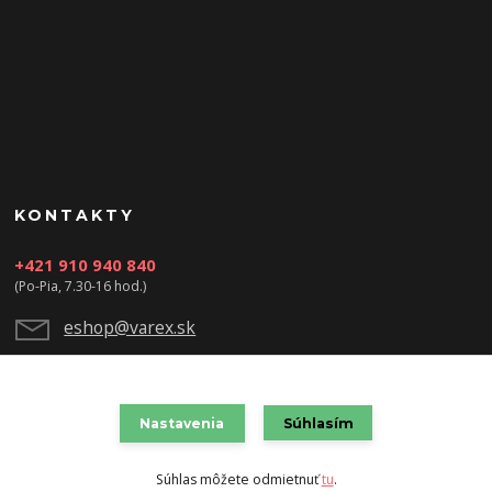
KONTAKTY
+421 910 940 840
(Po-Pia, 7.30-16 hod.)
eshop@varex.sk
Nastavenia
Súhlasím
VAREX SLOVAKIA s.r.o. 2021
Súhlas môžete odmietnuť
tu
.
Vytvorené na
Eshop-rychlo.sk