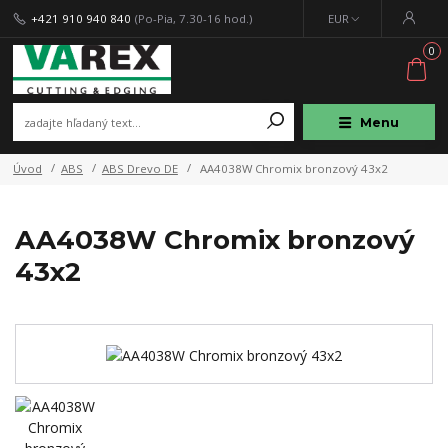
+421 910 940 840
(Po-Pia, 7.30-16 hod.)
EUR
0
Menu
Úvod
ABS
ABS Drevo DE
AA4038W Chromix bronzový 43x2
AA4038W Chromix bronzový
43x2