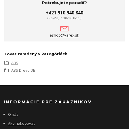
Potrebujete poradiť?
+421 910 940 840
(Po-Pia, 7.30-16 hod.)
eshop@varex.sk
Tovar zaradený v kategóriách
ABS
ABS Drevo DE
INFORMÁCIE PRE ZÁKAZNÍKOV
O nás
Ako nakupovať