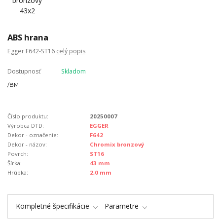
ABS hrana
Egger F642-ST16
celý popis
Dostupnosť
Skladom
/
BM
Číslo produktu:
20250007
Výrobca DTD:
EGGER
Dekor - označenie:
F642
Dekor - názov:
Chromix bronzový
Povrch:
ST16
Šírka:
43 mm
Hrúbka:
2,0 mm
Kompletné špecifikácie
Parametre