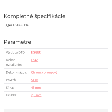
Kompletné špecifikácie
Egger F642-ST16
Parametre
Výrobca DTD
EGGER
Dekor -
F642
označenie
Dekor - názov
Chromix bronzový
Povrch
ST16
Šírka
43 mm
Hrúbka
2,0 mm