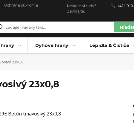
Ochrana súkromia
Neviete si rady?
+421 910 
Zavolajte.
Hľada
 hrany
Dyhové hrany
Lepidlá & Čističe
osivý 23x0,8
osivý 23x0,8