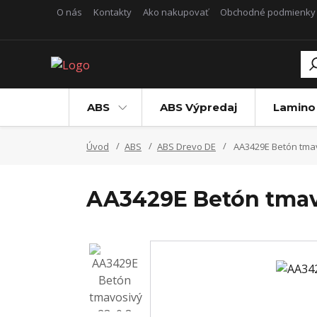
O nás
Kontakty
Ako nakupovať
Obchodné podmienky
ABS
ABS Výpredaj
Lamino
Úvod
ABS
ABS Drevo DE
AA3429E Betón tmav
AA3429E Betón tmav