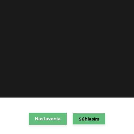
VAREX SLOVAKIA s.r.o. 2021
Nastavenia
Súhlasím
Vytvorené na
Eshop-rychlo.sk