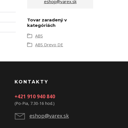
eshop@varex.sk
Tovar zaradený v
kategóriách
ABS
ABS Drevo DE
KONTAKTY
+421 910 940 840
(Po-Pia, 7.30-16 hod.)
eshop@varex.sk