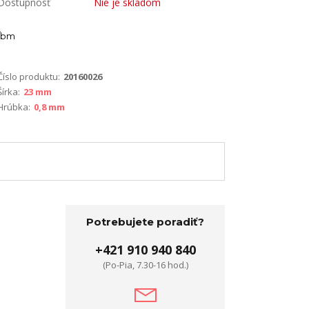
Dostupnosť
Nie je skladom
bm
Číslo produktu:
20160026
Šírka:
23 mm
Hrúbka:
0,8 mm
Potrebujete poradiť?
+421 910 940 840
(Po-Pia, 7.30-16 hod.)