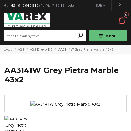
+421 910 940 840
(Po-Pia, 7.30-16 hod.)
EUR
0
Menu
Úvod
ABS
ABS Drevo DE
AA3141W Grey Pietra Marble 43x2
AA3141W Grey Pietra Marble
43x2