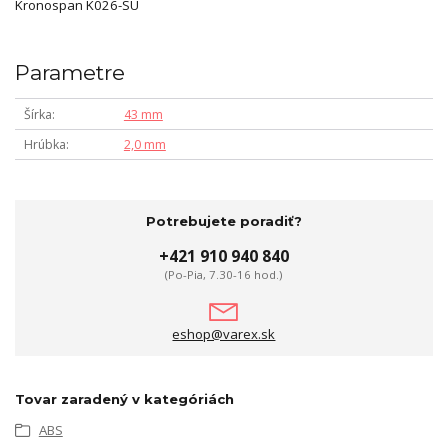
Kronospan K026-SU
Parametre
Šírka
43 mm
Hrúbka
2,0 mm
Potrebujete poradiť?
+421 910 940 840
(Po-Pia, 7.30-16 hod.)
eshop@varex.sk
Tovar zaradený v kategóriách
ABS