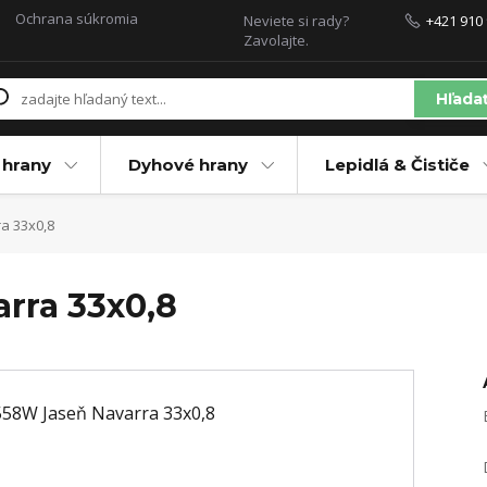
Ochrana súkromia
Neviete si rady?
+421 910 
Zavolajte.
Hľada
 hrany
Dyhové hrany
Lepidlá & Čističe
a 33x0,8
rra 33x0,8