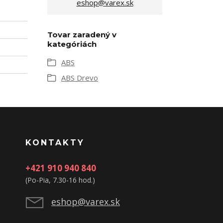
eshop@varex.sk
Tovar zaradený v
kategóriách
ABS
ABS Drevo
KONTAKTY
+421 910 940 840
(Po-Pia, 7.30-16 hod.)
eshop@varex.sk