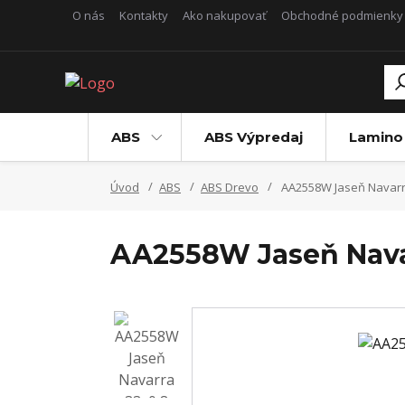
O nás
Kontakty
Ako nakupovať
Obchodné podmienky
ABS
ABS Výpredaj
Lamino
Úvod
ABS
ABS Drevo
AA2558W Jaseň Navarr
AA2558W Jaseň Nava