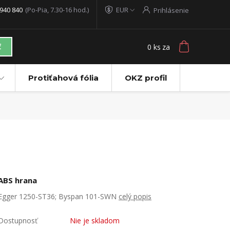
940 840
(Po-Pia, 7.30-16 hod.)
EUR
Prihlásenie
0
ks
za
ť
Protiťahová fólia
OKZ profil
ABS hrana
Egger 1250-ST36; Byspan 101-SWN
celý popis
Dostupnosť
Nie je skladom