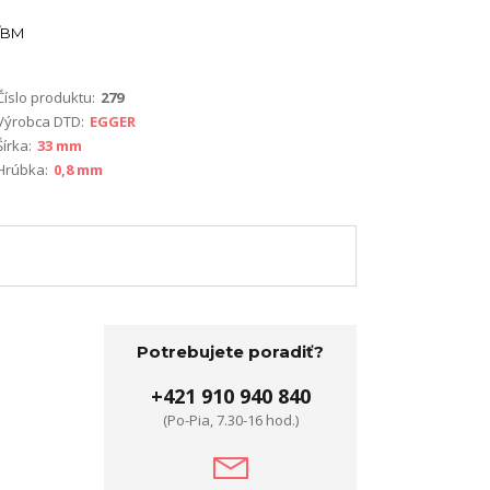
BM
Číslo produktu:
279
Výrobca DTD:
EGGER
Šírka:
33 mm
Hrúbka:
0,8 mm
Potrebujete poradiť?
+421 910 940 840
(Po-Pia, 7.30-16 hod.)