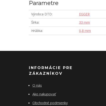
Parametre
Výrobca DTD
EGGER
Šírka
33 mm
Hrúbka
0,8 mm
INFORMÁCIE PRE
ZÁKAZNÍKOV
O nás
Ako nakupovať
Obchodné podmienky