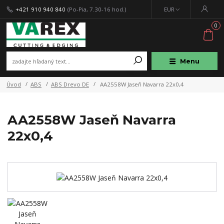
+421 910 940 840
(Po-Pia, 7.30-16 hod.)
EUR
0
Menu
Úvod
ABS
ABS Drevo DE
AA2558W Jaseň Navarra 22x0,4
AA2558W Jaseň Navarra
22x0,4