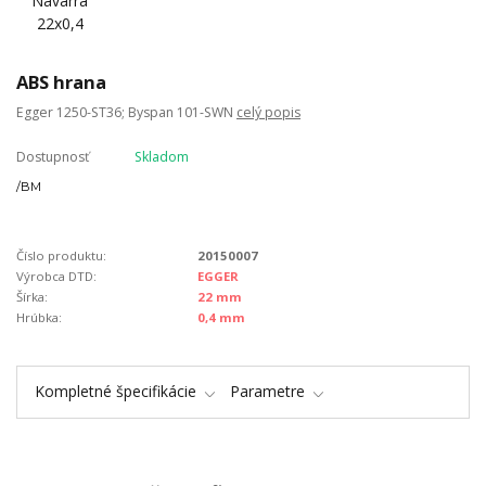
ABS hrana
Egger 1250-ST36; Byspan 101-SWN
celý popis
Dostupnosť
Skladom
/
BM
Číslo produktu:
20150007
Výrobca DTD:
EGGER
Šírka:
22 mm
Hrúbka:
0,4 mm
Kompletné špecifikácie
Parametre