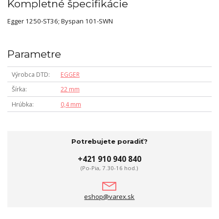
Kompletné špecifikácie
Egger 1250-ST36; Byspan 101-SWN
Parametre
Výrobca DTD
EGGER
Šírka
22 mm
Hrúbka
0,4 mm
Potrebujete poradiť?
+421 910 940 840
(Po-Pia, 7.30-16 hod.)
eshop@varex.sk