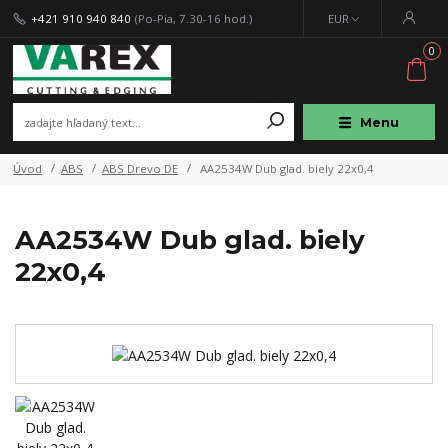
+421 910 940 840
(Po-Pia, 7.30-16 hod.)
EUR
0
Menu
Úvod
ABS
ABS Drevo DE
AA2534W Dub glad. biely 22x0,4
AA2534W Dub glad. biely
22x0,4