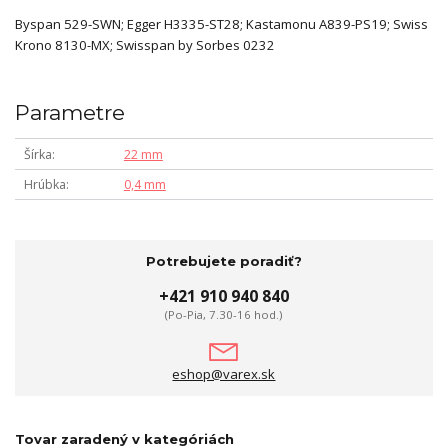
Byspan 529-SWN; Egger H3335-ST28; Kastamonu A839-PS19; Swiss
Krono 8130-MX; Swisspan by Sorbes 0232
Parametre
Šírka
22 mm
Hrúbka
0,4 mm
Potrebujete poradiť?
+421 910 940 840
(Po-Pia, 7.30-16 hod.)
eshop@varex.sk
Tovar zaradený v kategóriách