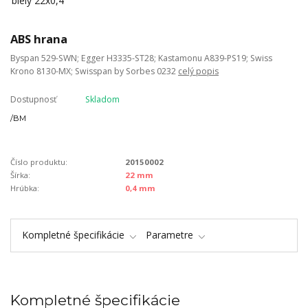
ABS hrana
Byspan 529-SWN; Egger H3335-ST28; Kastamonu A839-PS19; Swiss
Krono 8130-MX; Swisspan by Sorbes 0232
celý popis
Dostupnosť
Skladom
/
BM
Číslo produktu:
20150002
Šírka:
22 mm
Hrúbka:
0,4 mm
Kompletné špecifikácie
Parametre
Kompletné špecifikácie