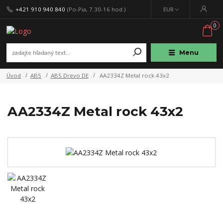
+421 910 940 840
(Po-Pia, 7.30-16 hod.)
EUR
0
Menu
Úvod
ABS
ABS Drevo DE
AA2334Z Metal rock 43x2
AA2334Z Metal rock 43x2