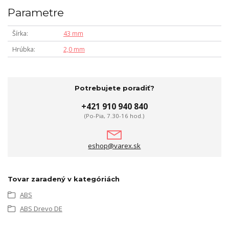
Parametre
Šírka
43 mm
Hrúbka
2,0 mm
Potrebujete poradiť?
+421 910 940 840
(Po-Pia, 7.30-16 hod.)
eshop@varex.sk
Tovar zaradený v kategóriách
ABS
ABS Drevo DE