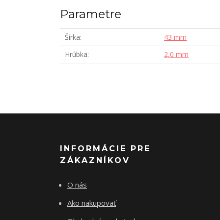
Parametre
Šírka
43 mm
Hrúbka
2,0 mm
INFORMÁCIE PRE
ZÁKAZNÍKOV
O nás
Ako nakupovať