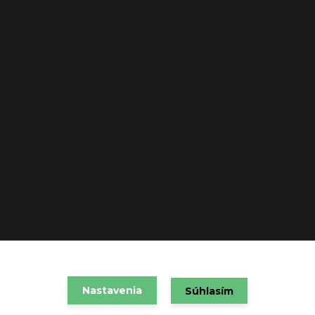
VAREX SLOVAKIA s.r.o. 2021
Nastavenia
Súhlasím
Vytvorené na
Eshop-rychlo.sk