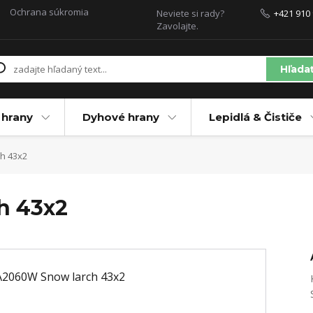
Ochrana súkromia
Neviete si rady?
+421 910 
Zavolajte.
Hľada
 hrany
Dyhové hrany
Lepidlá & Čističe
h 43x2
h 43x2