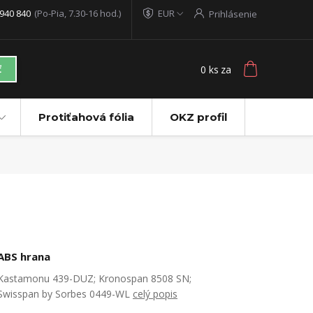
940 840
(Po-Pia, 7.30-16 hod.)
EUR
Prihlásenie
0
ks
za
ť
Protiťahová fólia
OKZ profil
ABS hrana
Kastamonu 439-DUZ; Kronospan 8508 SN;
Swisspan by Sorbes 0449-WL
celý popis