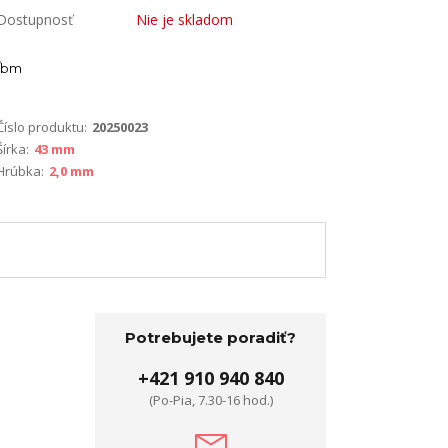
Dostupnosť
Nie je skladom
bm
Číslo produktu:
20250023
Šírka:
43 mm
Hrúbka:
2,0 mm
Potrebujete poradiť?
+421 910 940 840
(Po-Pia, 7.30-16 hod.)