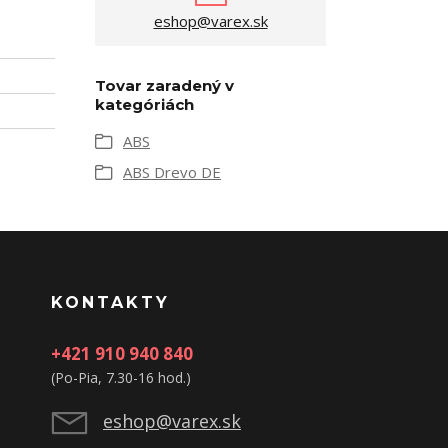
eshop@varex.sk
Tovar zaradený v
kategóriách
ABS
ABS Drevo DE
KONTAKTY
+421 910 940 840
(Po-Pia, 7.30-16 hod.)
eshop@varex.sk