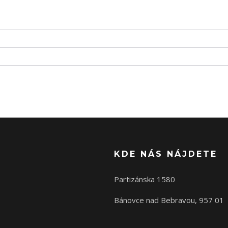
KDE NÁS NÁJDETE
Partizánska 1580
Bánovce nad Bebravou, 957 01