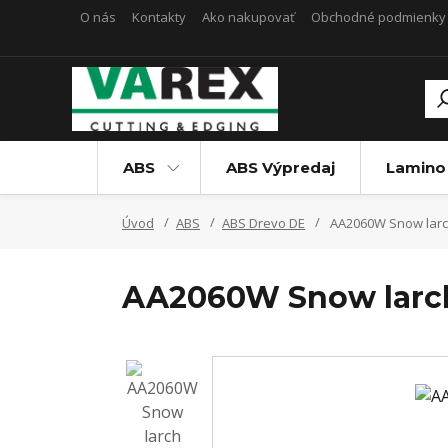
O nás
Kontakty
Ako nakupovať
Obchodné podmienky
ABS
ABS Výpredaj
Lamino
Úvod
ABS
ABS Drevo DE
AA2060W Snow larc
AA2060W Snow larc