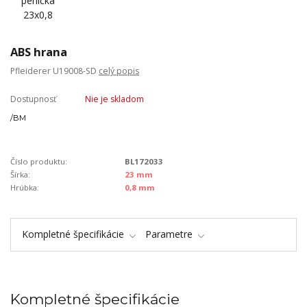
ABS hrana
Pfleiderer U19008-SD
celý popis
Dostupnosť
Nie je skladom
/
BM
Číslo produktu:
BL172033
Šírka:
23 mm
Hrúbka:
0,8 mm
Kompletné špecifikácie
Parametre
Kompletné špecifikácie