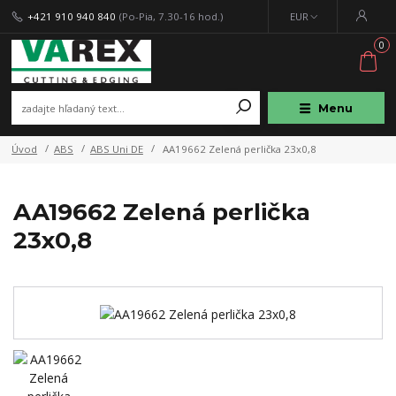
+421 910 940 840
(Po-Pia, 7.30-16 hod.)
EUR
0
Menu
Úvod
ABS
ABS Uni DE
AA19662 Zelená perlička 23x0,8
AA19662 Zelená perlička
23x0,8