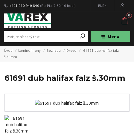
+421 910 940 840
(Po-Pia, 7.30-16 hod.)
EUR
0
Menu
Úvod
Lamino hrany
Bez lepu
Drevo
61691 dub halifax falz
š.30mm
61691 dub halifax falz š.30mm