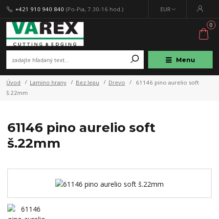
+421 910 940 840
(Po-Pia, 7.30-16 hod.)
EUR
0
Menu
Úvod
Lamino hrany
Bez lepu
Drevo
61146 pino aurelio soft
š.22mm
61146 pino aurelio soft
š.22mm