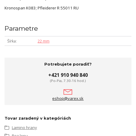
Kronospan K083; Pfleiderer R 55011 RU
Parametre
Šírka
22 mm
Potrebujete poradiť?
+421 910 940 840
(Po-Pia, 7.30-16 hod.)
eshop@varex.sk
Tovar zaradený v kategóriách
Lamino hrany
Bez lepu