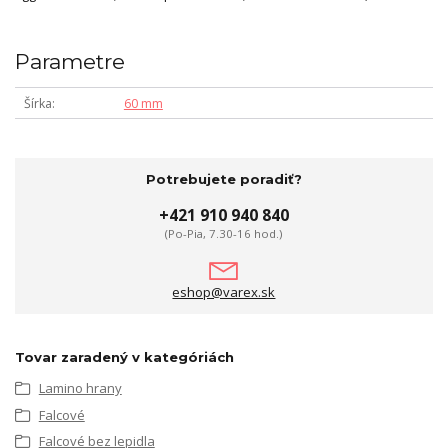
Parametre
Šírka
60 mm
Potrebujete poradiť?
+421 910 940 840
(Po-Pia, 7.30-16 hod.)
eshop@varex.sk
Tovar zaradený v kategóriách
Lamino hrany
Falcové
Falcové bez lepidla