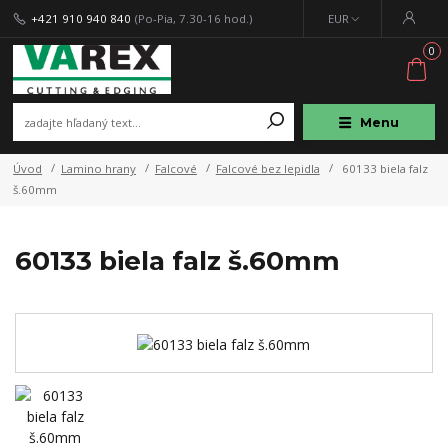
+421 910 940 840
(Po-Pia, 7.30-16 hod.)
EUR
0
Menu
Úvod
Lamino hrany
Falcové
Falcové bez lepidla
60133 biela falz
š.60mm
60133 biela falz š.60mm