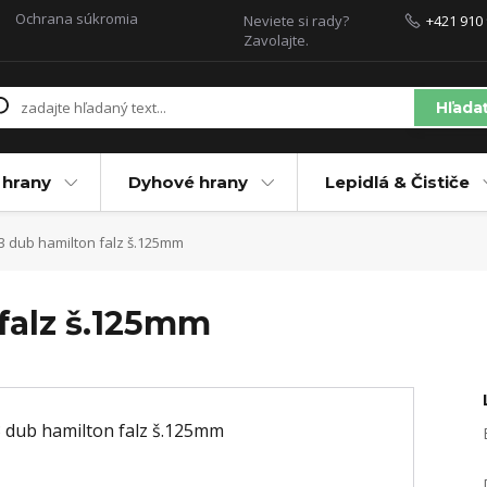
Ochrana súkromia
Neviete si rady?
+421 910 
Zavolajte.
Hľada
 hrany
Dyhové hrany
Lepidlá & Čističe
 dub hamilton falz š.125mm
falz š.125mm