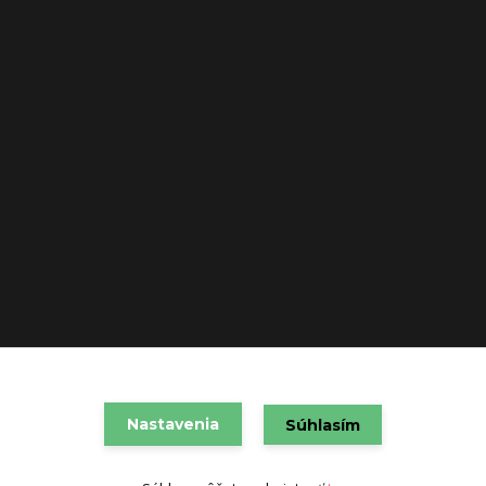
Nastavenia
VAREX SLOVAKIA s.r.o. 2021
Súhlasím
Vytvorené na
Eshop-rychlo.sk