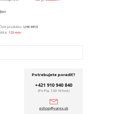
BM
Číslo produktu:
LHK 0013
Šírka:
125 mm
Potrebujete poradiť?
+421 910 940 840
(Po-Pia, 7.30-16 hod.)
eshop@varex.sk