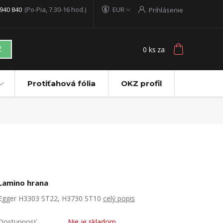
940 840
(Po-Pia, 7.30-16 hod.)
EUR
Prihlásenie
0
ks
za
ť
Protiťahová fólia
OKZ profil
Lamino hrana
Egger H3303 ST22, H3730 ST10
celý popis
Dostupnosť
Nie je skladom