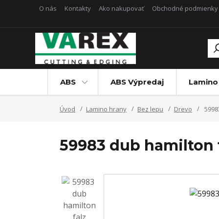
O nás
Kontakty
Ako nakupovať
Obchodné podmienky
ABS
ABS Výpredaj
Lamino
Úvod
Lamino hrany
Bez lepu
Drevo
59983
59983 dub hamilton 