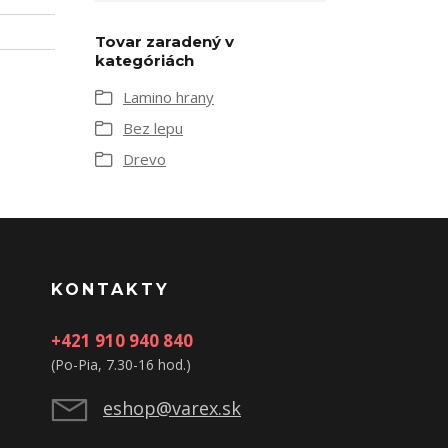
Tovar zaradený v
kategóriách
Lamino hrany
Bez lepu
Drevo
KONTAKTY
+421 910 940 840
(Po-Pia, 7.30-16 hod.)
eshop@varex.sk