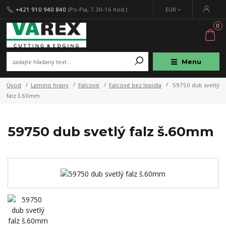
+421 910 940 840
(Po-Pia, 7.30-16 hod.)
EUR
0
Menu
Úvod
Lamino hrany
Falcové
Falcové bez lepidla
59750 dub svetlý
falz š.60mm
59750 dub svetlý falz š.60mm