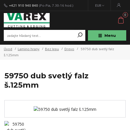
+421 910 940 840
(Po-Pia, 7.30-16 hod.)
EUR
0
Menu
Úvod
Lamino hrany
Bez lepu
Drevo
59750 dub svetlý falz
š.125mm
59750 dub svetlý falz
š.125mm