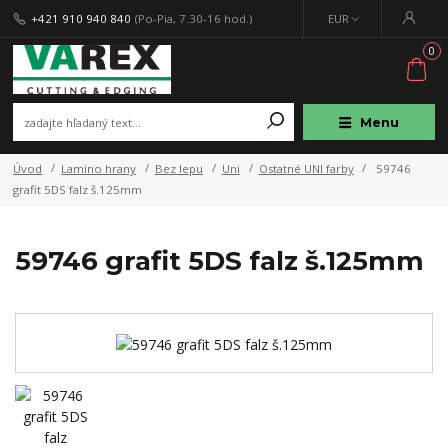
+421 910 940 840
(Po-Pia, 7.30-16 hod.)
EUR
0
Menu
Úvod
Lamino hrany
Bez lepu
Uni
Ostatné UNI farby
59746
grafit 5DS falz š.125mm
59746 grafit 5DS falz š.125mm