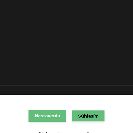
VAREX SLOVAKIA s.r.o. 2021
Vytvorené na
Eshop-rychlo.sk
Nastavenia
Súhlasím