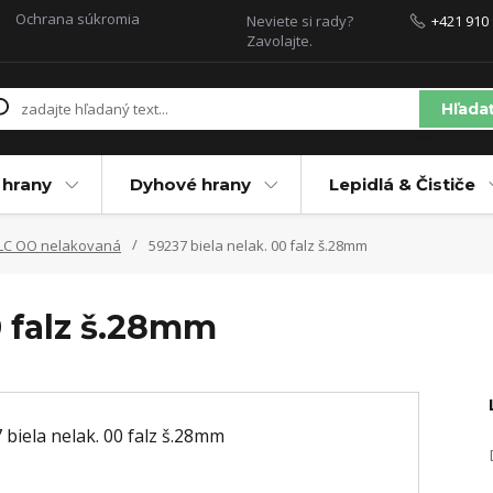
Ochrana súkromia
Neviete si rady?
+421 910 
Zavolajte.
Hľada
 hrany
Dyhové hrany
Lepidlá & Čističe
ALC OO nelakovaná
59237 biela nelak. 00 falz š.28mm
0 falz š.28mm