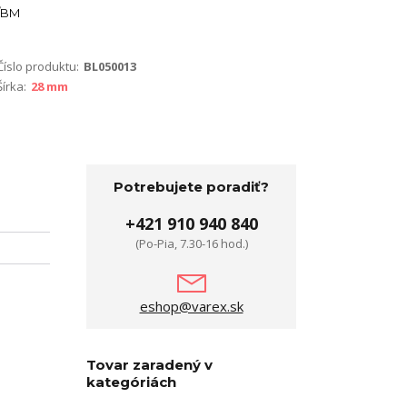
BM
Číslo produktu:
BL050013
Šírka:
28 mm
Potrebujete poradiť?
+421 910 940 840
(Po-Pia, 7.30-16 hod.)
eshop@varex.sk
Tovar zaradený v
kategóriách