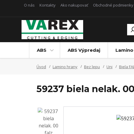
O nás
Kontakty
Ako nakupovať
Obchodné podmienky
ABS
ABS Výpredaj
Lamino
Úvod
Lamino hrany
Bez lepu
Uni
Biela F
59237 biela nelak. 0