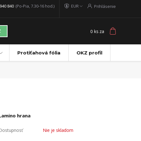
940 840
(Po-Pia, 7.30-16 hod.)
EUR
Prihlásenie
0
ks
za
ť
Protiťahová fólia
OKZ profil
Lamino hrana
Dostupnosť
Nie je skladom