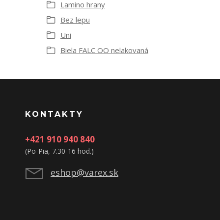
Lamino hrany
Bez lepu
Uni
Biela FALC OO nelakovaná
KONTAKTY
+421 910 940 840
(Po-Pia, 7.30-16 hod.)
eshop@varex.sk