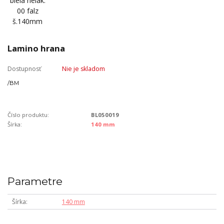
Lamino hrana
Dostupnosť
Nie je skladom
/
BM
Číslo produktu:
BL050019
Šírka:
140 mm
Parametre
Šírka
140 mm