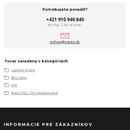
Potrebujete poradiť?
+421 910 940 840
(Po-Pia, 7.30-16 hod.)
eshop@varex.sk
Tovar zaradený v kategóriách
Lamino hrany
Bez lepu
Uni
Biela FALC OO nelakovaná
INFORMÁCIE PRE ZÁKAZNÍKOV