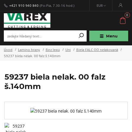
+421 910 940 840
(Po-Pia, 7.30-16 hod.)
EUR
0
Menu
Úvod
Lamino hrany
Bez lepu
Uni
Biela FALC OO nelakovaná
59237 biela nelak. 00 falz š.140mm
59237 biela nelak. 00 falz
š.140mm