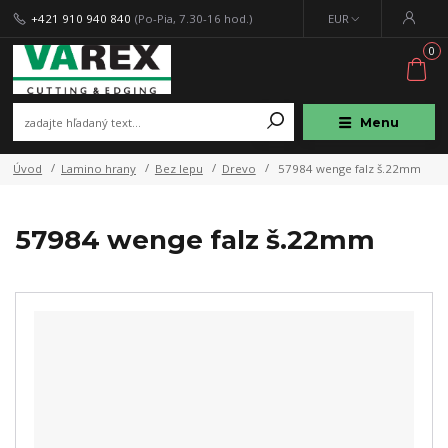
+421 910 940 840
(Po-Pia, 7.30-16 hod.)
EUR
0
Menu
Úvod
Lamino hrany
Bez lepu
Drevo
57984 wenge falz š.22mm
57984 wenge falz š.22mm