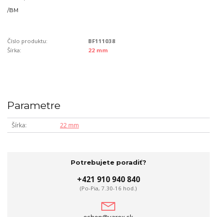
/
BM
Číslo produktu:
BF111038
Šírka:
22 mm
Parametre
Šírka
22 mm
Potrebujete poradiť?
+421 910 940 840
(Po-Pia, 7.30-16 hod.)
eshop@varex.sk