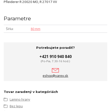
Pfleiderer R 20020 MO, R 27017 VV
Parametre
Šírka
80 mm
Potrebujete poradiť?
+421 910 940 840
(Po-Pia, 7.30-16 hod.)
eshop@varex.sk
Tovar zaradený v kategóriách
Lamino hrany
Bez lepu