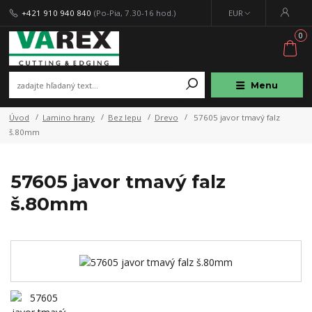
+421 910 940 840
(Po-Pia, 7.30-16 hod.)
EUR
0
Menu
Úvod
Lamino hrany
Bez lepu
Drevo
57605 javor tmavý falz
š.80mm
57605 javor tmavý falz
š.80mm