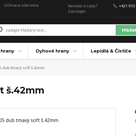
Ochrana súkromia
Neviete si rady?
+421 910 
Zavolajte.
Hľada
 hrany
Dyhové hrany
Lepidlá & Čističe
5 dub tmavý soft š.42mm
ft š.42mm