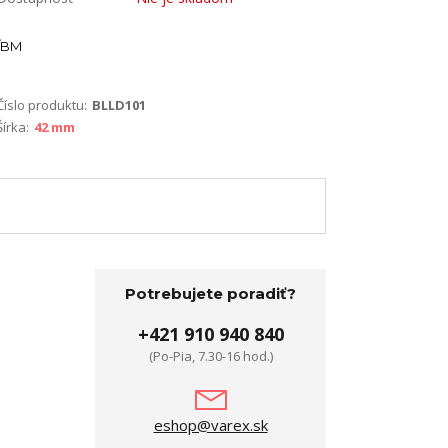
BM
Číslo produktu:
BLLD101
Šírka:
42 mm
Potrebujete poradiť?
+421 910 940 840
(Po-Pia, 7.30-16 hod.)
eshop@varex.sk