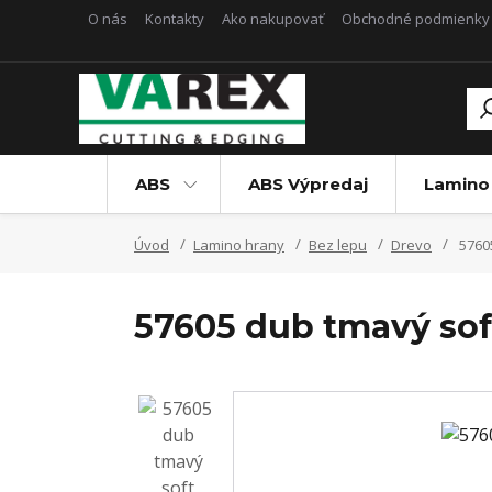
O nás
Kontakty
Ako nakupovať
Obchodné podmienky
ABS
ABS Výpredaj
Lamino
Úvod
Lamino hrany
Bez lepu
Drevo
5760
57605 dub tmavý so