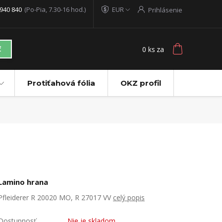
940 840
(Po-Pia, 7.30-16 hod.)
EUR
Prihlásenie
0
ks
za
ť
Protiťahová fólia
OKZ profil
Lamino hrana
Pfleiderer R 20020 MO, R 27017 VV
celý popis
Dostupnosť
Nie je skladom