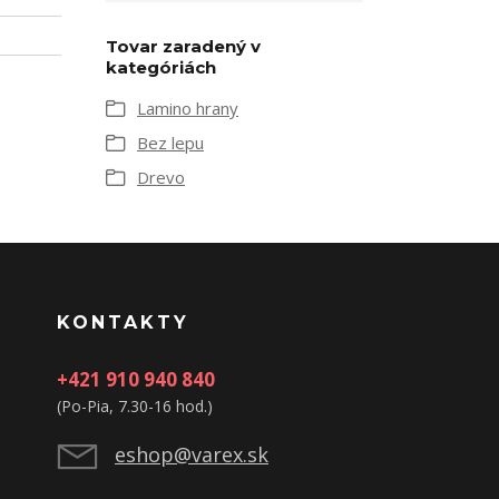
Tovar zaradený v
kategóriách
Lamino hrany
Bez lepu
Drevo
KONTAKTY
+421 910 940 840
(Po-Pia, 7.30-16 hod.)
eshop@varex.sk