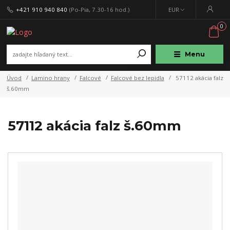
+421 910 940 840
(Po-Pia, 7.30-16 hod.)
EUR
0
Menu
Úvod
Lamino hrany
Falcové
Falcové bez lepidla
57112 akácia falz
š.60mm
57112 akácia falz š.60mm