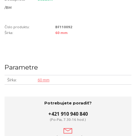
/
BM
Číslo produktu:
BF110092
Šírka:
60 mm
Parametre
Šírka
60 mm
Potrebujete poradiť?
+421 910 940 840
(Po-Pia, 7.30-16 hod.)