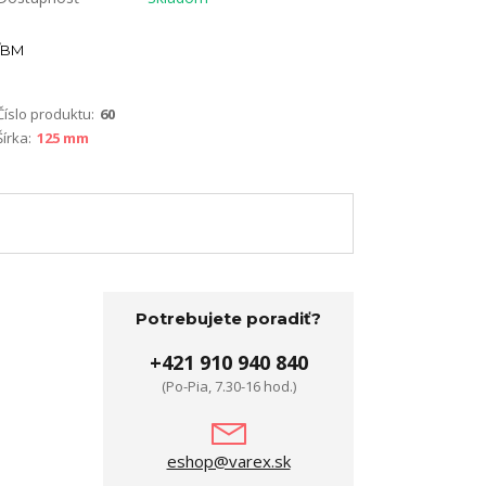
BM
Číslo produktu:
60
Šírka:
125 mm
Potrebujete poradiť?
+421 910 940 840
(Po-Pia, 7.30-16 hod.)
eshop@varex.sk