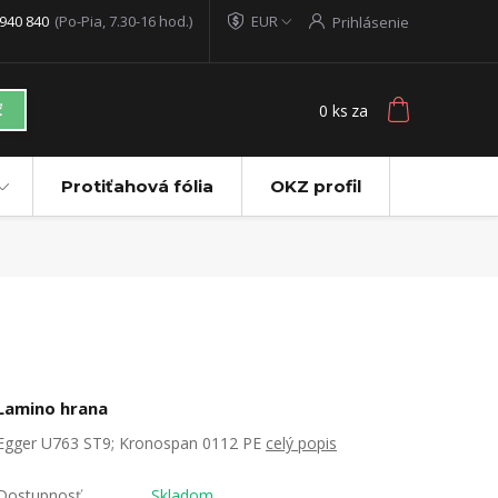
940 840
(Po-Pia, 7.30-16 hod.)
EUR
Prihlásenie
0
ks
za
ť
Protiťahová fólia
OKZ profil
Lamino hrana
Egger U763 ST9; Kronospan 0112 PE
celý popis
Dostupnosť
Skladom