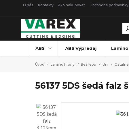
O nás
Kontakty
Ako nakupovať
Obchodné podmienky
ABS
ABS Výpredaj
Lamino
Úvod
Lamino hrany
Bez lepu
Uni
Ostatné
56137 5DS šedá falz