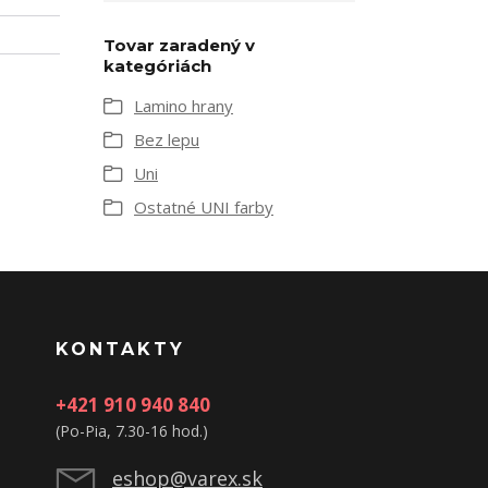
Tovar zaradený v
kategóriách
Lamino hrany
Bez lepu
Uni
Ostatné UNI farby
KONTAKTY
+421 910 940 840
(Po-Pia, 7.30-16 hod.)
eshop@varex.sk