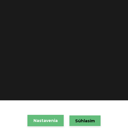
Nastavenia
VAREX SLOVAKIA s.r.o. 2021
Súhlasím