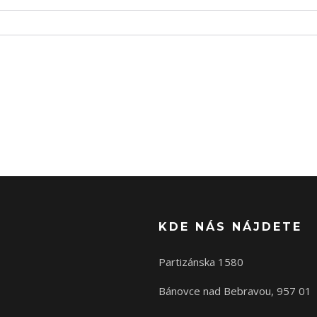
KDE NÁS NÁJDETE
Partizánska 1580
Bánovce nad Bebravou, 957 01