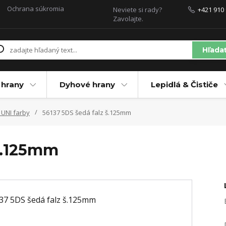
Ochrana súkromia
Neviete si rady?
+421 910 
Zavolajte.
Hľada
 hrany
Dyhové hrany
Lepidlá & Čističe
 UNI farby
56137 5DS šedá falz š.125mm
 š.125mm