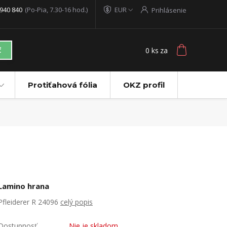
940 840
(Po-Pia, 7.30-16 hod.)
EUR
Prihlásenie
0
ks
za
ť
Protiťahová fólia
OKZ profil
Lamino hrana
Pfleiderer R 24096
celý popis
Dostupnosť
Nie je skladom