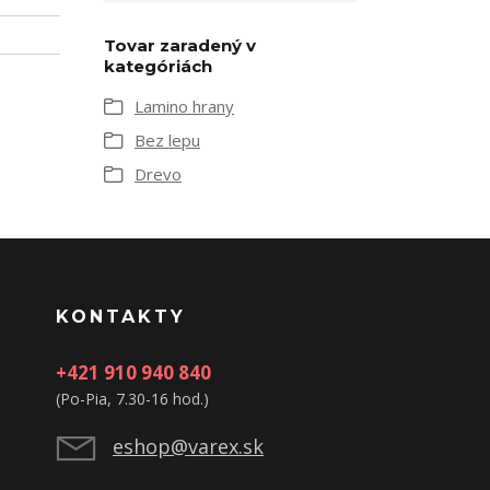
Tovar zaradený v
kategóriách
Lamino hrany
Bez lepu
Drevo
KONTAKTY
+421 910 940 840
(Po-Pia, 7.30-16 hod.)
eshop@varex.sk