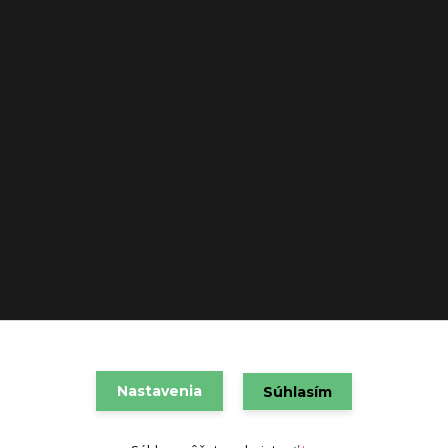
Nastavenia
VAREX SLOVAKIA s.r.o. 2021
Súhlasím
Vytvorené na
Eshop-rychlo.sk