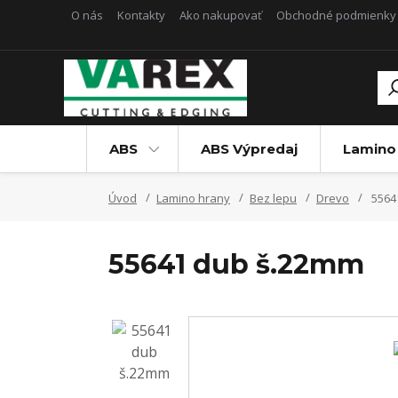
O nás
Kontakty
Ako nakupovať
Obchodné podmienky
ABS
ABS Výpredaj
Lamino
Úvod
Lamino hrany
Bez lepu
Drevo
5564
55641 dub š.22mm