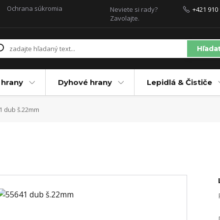
Ochrana súkromia
Neviete si rady?
+421 910 
Zavolajte.
Hľada
 hrany
Dyhové hrany
Lepidlá & Čističe
1 dub š.22mm