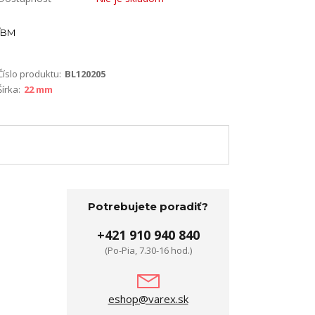
BM
Číslo produktu:
BL120205
Šírka:
22 mm
Potrebujete poradiť?
+421 910 940 840
(Po-Pia, 7.30-16 hod.)
eshop@varex.sk