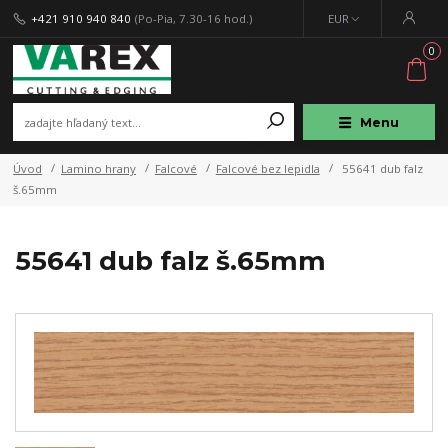
+421 910 940 840
(Po-Pia, 7.30-16 hod.)
EUR
0
Menu
Úvod
Lamino hrany
Falcové
Falcové bez lepidla
55641 dub falz
š.65mm
55641 dub falz š.65mm