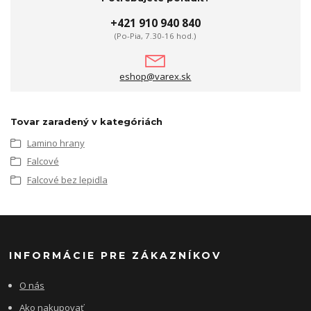
+421 910 940 840
(Po-Pia, 7.30-16 hod.)
eshop@varex.sk
Tovar zaradený v kategóriách
Lamino hrany
Falcové
Falcové bez lepidla
INFORMÁCIE PRE ZÁKAZNÍKOV
O nás
Ako nakupovať