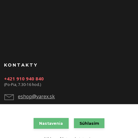
KONTAKTY
+421 910 940 840
(Po-Pia, 7.30-16 hod.)
eshop@varex.sk
Nastavenia
Súhlasím
VAREX SLOVAKIA s.r.o. 2021