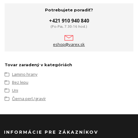
Potrebujete poradiť?
+421 910 940 840
(Po-Pia, 7.30-16 hod.)
eshop@varex.sk
Tovar zaradený v kategóriách
Lamino hrany
Bez lepu
Uni
Čierna perl./gravír
INFORMÁCIE PRE ZÁKAZNÍKOV