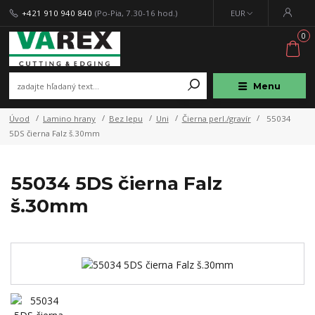
+421 910 940 840
(Po-Pia, 7.30-16 hod.)
EUR
0
Menu
Úvod
Lamino hrany
Bez lepu
Uni
Čierna perl./gravír
55034
5DS čierna Falz š.30mm
55034 5DS čierna Falz
š.30mm