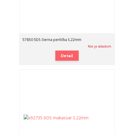
57850 5DS čierna perlička š.22mm
Nie je skladom
Detail