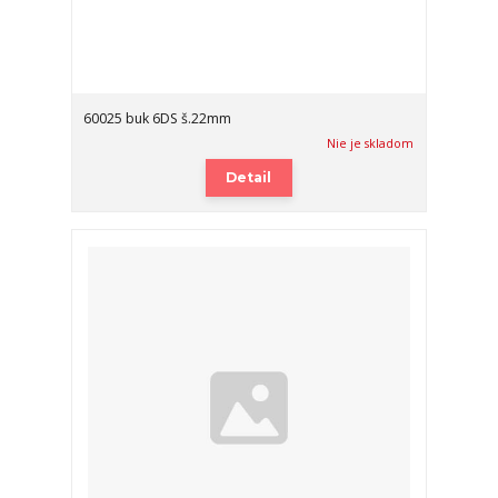
60025 buk 6DS š.22mm
Nie je skladom
Detail