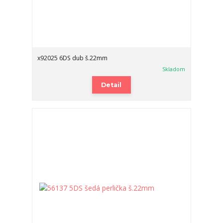
x92025 6DS dub š.22mm
Skladom
Detail