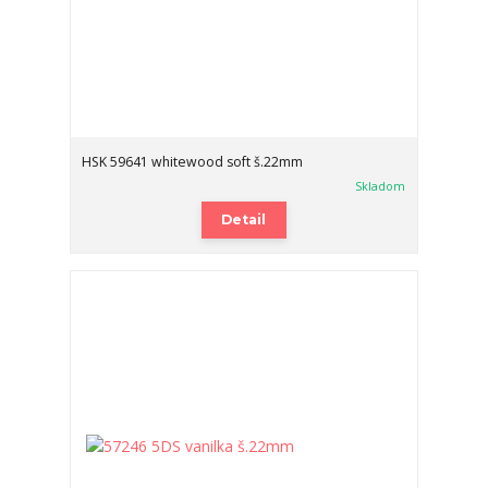
HSK 59641 whitewood soft š.22mm
Skladom
Detail