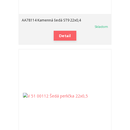
AA78114 Kamenná šedá ST9 22x0,4
Skladom
Detail