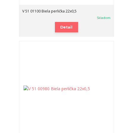
V 51 01100 Biela perlička 22x0,5
Skladom
Detail