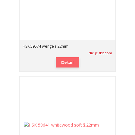
HSK 59574 wenge š.22mm
Nie je skladom
Detail