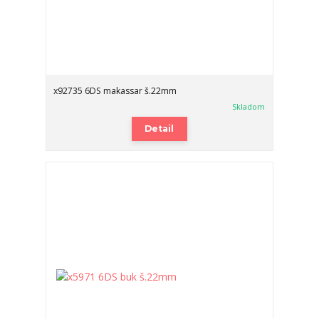
x92735 6DS makassar š.22mm
Skladom
Detail