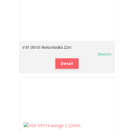
V 61 00101 Biela hladká 22x1
Skladom
Detail