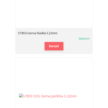
57850 čierna hladká š.22mm
Skladom
Detail